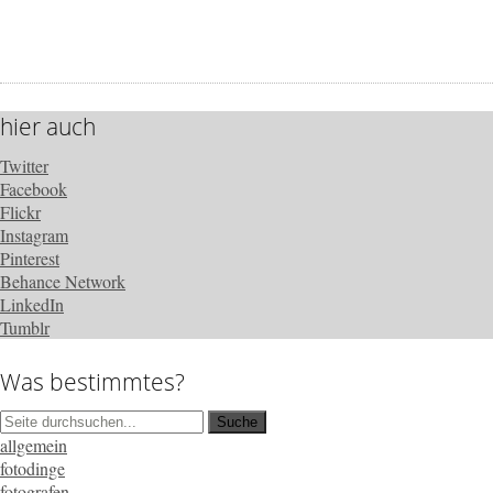
hier auch
Twitter
Facebook
Flickr
Instagram
Pinterest
Behance Network
LinkedIn
Tumblr
Was bestimmtes?
allgemein
fotodinge
fotografen