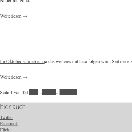
Bilder mit Nina.
Weiterlesen →
Im Oktober schrieb ich
ja das weiteres mit Lisa folgen wird. Seit der e
Weiterlesen →
Seite 1 von 42
1
2
3
4
5
...
10
20
30
...
»
Letzte »
hier auch
Twitter
Facebook
Flickr