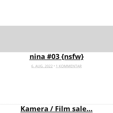
nina #03 {nsfw}
·
6. AUG. 2022
1 KOMMENTAR
Kamera / Film sale…