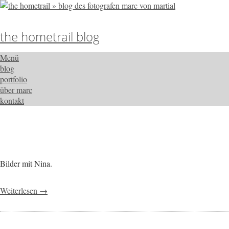
the hometrail blog
Menü
blog
portfolio
über marc
kontakt
Bilder mit Nina.
Weiterlesen →