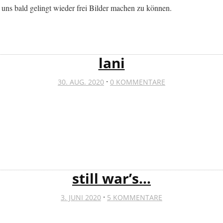
 uns bald gelingt wieder frei Bilder machen zu können.
lani
·
30. AUG. 2020
0 KOMMENTARE
still war’s…
·
3. JUNI 2020
5 KOMMENTARE