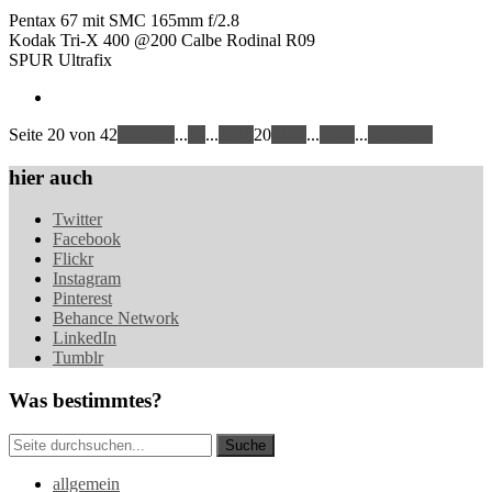
Pentax 67 mit SMC 165mm f/2.8
Kodak Tri-X 400 @200 Calbe Rodinal R09
SPUR Ultrafix
Seite 20 von 42
« Erste
«
...
10
...
18
19
20
21
22
...
30
40
...
»
Letzte »
hier auch
Twitter
Facebook
Flickr
Instagram
Pinterest
Behance Network
LinkedIn
Tumblr
Was bestimmtes?
allgemein