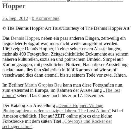
Hopper
25. Sep. 2012
·
0 Kommentare
© The Dennis Hopper Art Trust/Courtesy of The Dennis Hopper Art 
Das
Dennis Hopper
, neben ein paar anderen Dingen, zeitweilig ein
begnadeter Fotograf war, muss nicht weiter ausgeführt werden.
1969 zeigte Dennis Hopper, in einer seiner ersten Ausstellungen,
mehr als 400 Fotografien. Zeitgeschichtliche Dokumente aus seinem
näheren kulturellen, sozialen und politischem Umfeld. Simpel auf
Karton gezogen, mit persönlichen Notizen. Nach dieser Ausstellung
packte man alles fein säuberlich in fünf Kartons und wie so oft
verschwand dies dann erstmal, bis zu seinem Tode vor zwei Jahren.
Im Berliner
Martin Gropius Bau
kann man diese Fotografien nun,
zum erstenmal in Europa, im Rahmen der Ausstellung
„The lost
album“
sehen. Das Ganze noch bis zum 17. Dezember.
Der Katalog zur Ausstellung
„Dennis Hopper: Vintage
Photographien aus den sechziger Jahren. The Lost Album“
ist bei
Amazon erhältlich. Hier auf ZEIT online gibt es eine kleine
Fotostrecke mit dem süßen Titel
„Cowboys und Rocker der
sechziger Jahre“
.