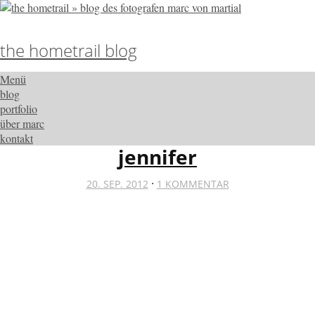
the hometrail blog
Menü
blog
portfolio
über marc
kontakt
jennifer
·
20. SEP. 2012
1 KOMMENTAR