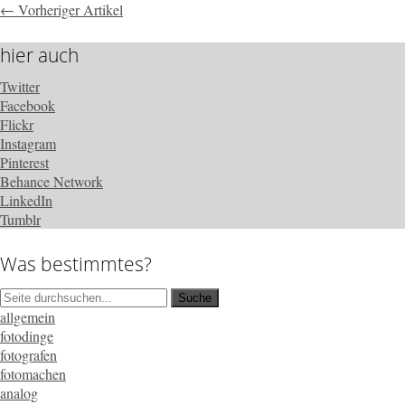
← Vorheriger Artikel
hier auch
Twitter
Facebook
Flickr
Instagram
Pinterest
Behance Network
LinkedIn
Tumblr
Was bestimmtes?
allgemein
fotodinge
fotografen
fotomachen
analog