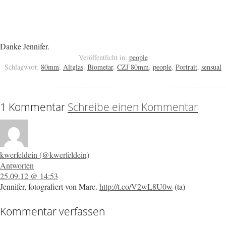
Danke Jennifer.
Veröffentlicht in:
people
Schlagwort:
80mm
,
Altglas
,
Biometar
,
CZJ 80mm
,
people
,
Portrait
,
sensual
1 Kommentar
Schreibe einen Kommentar
kwerfeldein (@kwerfeldein)
Antworten
25.09.12 @ 14:53
Jennifer, fotografiert von Marc.
http://t.co/V2wL8U0w
(ta)
Kommentar verfassen