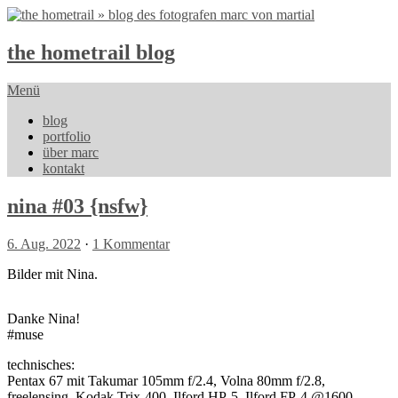
the hometrail blog
Menü
blog
portfolio
über marc
kontakt
nina #03 {nsfw}
6. Aug. 2022
·
1 Kommentar
Bilder mit Nina.
Danke Nina!
#muse
technisches:
Pentax 67 mit Takumar 105mm f/2.4, Volna 80mm f/2.8,
freelensing, Kodak Trix-400, Ilford HP-5, Ilford FP-4 @1600,