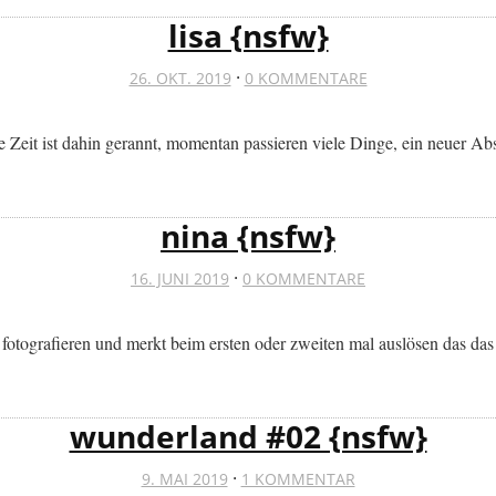
lisa {nsfw}
·
26. OKT. 2019
0 KOMMENTARE
Die Zeit ist dahin gerannt, momentan passieren viele Dinge, ein neuer A
nina {nsfw}
·
16. JUNI 2019
0 KOMMENTARE
otografieren und merkt beim ersten oder zweiten mal auslösen das das
wunderland #02 {nsfw}
·
9. MAI 2019
1 KOMMENTAR