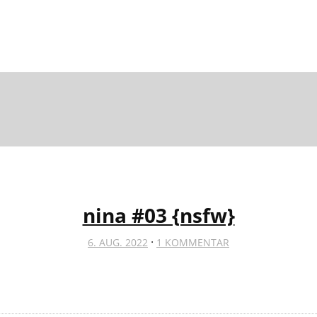
nina #03 {nsfw}
·
6. AUG. 2022
1 KOMMENTAR