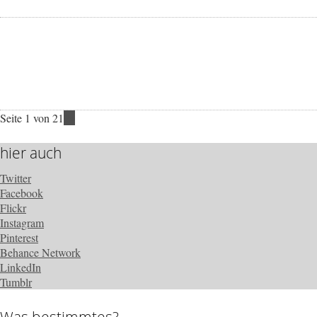
Seite 1 von 2
1
2
»
hier auch
Twitter
Facebook
Flickr
Instagram
Pinterest
Behance Network
LinkedIn
Tumblr
Was bestimmtes?