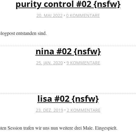
purity control #02 {nsfw}
·
20. MAI 2022
0 KOMMENTARE
Blogpost entstanden sind.
nina #02 {nsfw}
·
25. JAN. 2020
9 KOMMENTARE
lisa #02 {nsfw}
·
23. DEZ. 2019
2 KOMMENTARE
sten Session trafen wir uns nun weitere drei Male. Eingespielt.