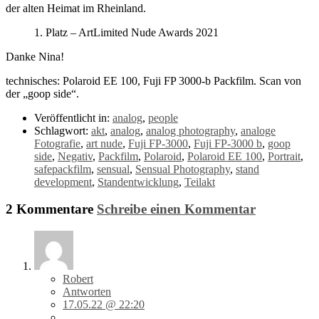
der alten Heimat im Rheinland.
1. Platz – ArtLimited Nude Awards 2021
Danke Nina!
technisches: Polaroid EE 100, Fuji FP 3000-b Packfilm. Scan von
der „goop side“.
Veröffentlicht in:
analog
,
people
Schlagwort:
akt
,
analog
,
analog photography
,
analoge
Fotografie
,
art nude
,
Fuji FP-3000
,
Fuji FP-3000 b
,
goop
side
,
Negativ
,
Packfilm
,
Polaroid
,
Polaroid EE 100
,
Portrait
,
safepackfilm
,
sensual
,
Sensual Photography
,
stand
development
,
Standentwicklung
,
Teilakt
2 Kommentare
Schreibe einen Kommentar
Robert
Antworten
17.05.22 @ 22:20