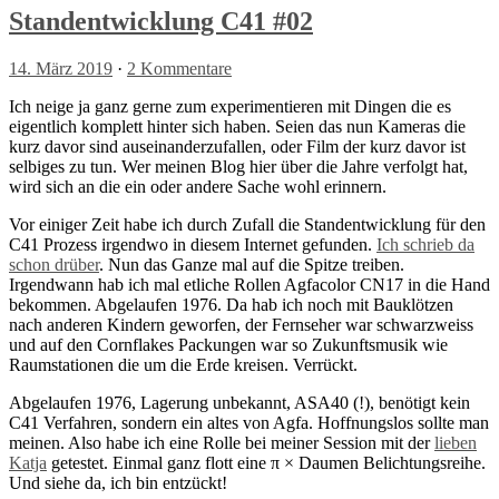
Standentwicklung C41 #02
14. März 2019
·
2 Kommentare
Ich neige ja ganz gerne zum experimentieren mit Dingen die es
eigentlich komplett hinter sich haben. Seien das nun Kameras die
kurz davor sind auseinanderzufallen, oder Film der kurz davor ist
selbiges zu tun. Wer meinen Blog hier über die Jahre verfolgt hat,
wird sich an die ein oder andere Sache wohl erinnern.
Vor einiger Zeit habe ich durch Zufall die Standentwicklung für den
C41 Prozess irgendwo in diesem Internet gefunden.
Ich schrieb da
schon drüber
. Nun das Ganze mal auf die Spitze treiben.
Irgendwann hab ich mal etliche Rollen Agfacolor CN17 in die Hand
bekommen. Abgelaufen 1976. Da hab ich noch mit Bauklötzen
nach anderen Kindern geworfen, der Fernseher war schwarzweiss
und auf den Cornflakes Packungen war so Zukunftsmusik wie
Raumstationen die um die Erde kreisen. Verrückt.
Abgelaufen 1976, Lagerung unbekannt, ASA40 (!), benötigt kein
C41 Verfahren, sondern ein altes von Agfa. Hoffnungslos sollte man
meinen. Also habe ich eine Rolle bei meiner Session mit der
lieben
Katja
getestet. Einmal ganz flott eine π × Daumen Belichtungsreihe.
Und siehe da, ich bin entzückt!