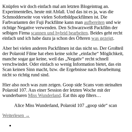
Knüpfen wir doch einfach mal am letzten Blogeintrag an.
Experimentelles, heute mit Abfall. Und das ist es ja, was die
Schmodderseite von vielen Sofortbildpackfilmen ist. Die
Farbvarianten der Fuji Packfilme kann man
aufbereiten
und wie
richtige Negative verwenden. Den Schwarzweiß Packfilm der
selbigen Firma
scannen und hybrid bearbeiten
. Beides geht recht
einfach und ich habe dazu ja schon des Öfteren
was gezeigt
.
Aber bei vielen anderen Packfilmen ist das nicht so. Der Großteil
der Polaroid Filme hat eben keine solche „einfache“ Möglichkeit,
manche sogar gar keine, weil das „Negativ“ recht schnell
verschwindet. Oder einfach so wenig Information bietet, das ein
Scan keinen Sinn macht, bzw. die Ergebnisse nach Bearbeitung
nicht so richtig rund sind.
Hier also noch was zum zeigen. Goop side Scans vom steinalten
Polaroid 107. Aus einer Session der letzten Woche mit der
wunderbaren
Miss Wunderland
. Eat this app filters…
Alice Miss Wunderland, Polaroid 107 „goop side“ scan
Weiterlesen →