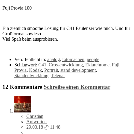
Fuji Provia 100
Ein ziemlich smoothe Lösung für C41 Faulenzer wie mich. Und für
Großformat sowieso…
Viel Spaß beim ausprobieren.
Veröffentlicht in:
analog
,
fotomachen
,
people
Schlagwort:
C41
,
Crossentwicklung
,
Ektarchrome
,
Fuji
Provia
,
Kodak
,
Portrait
,
stand development
,
Standentwicklung
,
Tetenal
12 Kommentare
Schreibe einen Kommentar
Christian
Antworten
29.03.18 @ 11:48