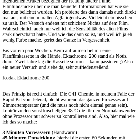
irgendeinen Artikel bezüglich der Rettung älterer Filme,
Filmfundstücke über die man keinerlei Informationen hat wie sie
den nun belichtet wurden. Ich probierte das dann damals auch direkt
mal aus, mit einem uralten Agfa irgendwas. Vielleicht ein bisschen
zu uralt. Der Versuch endetet mit schickem Nichts auf dem Film.
Wahrscheinlich auch nur weil ich die Sensibilität des alten Films
stark überschätzt hatte. Und wie das dann so ist, und weil ich ja eh
wenig Farbe mache, geriet das Ganze in Vergessenheit.
Bis vor ein paar Wochen. Beim aufräumen fiel mir eine
Planfilmkassette in die Hände. Ektachrome 200 stand als Notiz
drauf. Zwei Jahre lag die Kassette so rum… kann passieren ;) Also
ein neuer Versuch und siehe da, sehr zufriedenstellend.
Kodak Ektachrome 200
Das Prinzip ist recht einfach. Die C41 Chemie, in meinem Falle der
Rapid Kit von Tetenal, bleibt während das ganzen Prozesses auf
Zimmertemperatur (und die muss noch nicht einmal genau sein),
konträr zu den sonst kuscheligen 38°C die für den Normalanwender
ohne Prozessor nur schwer zu kontrollieren sind. Also, hier mal wie
ich das so mache:
3 Minuten Vorwässern
(Handwarm)
45 Minuten Entwicklung,
hierbei die ersten 60 Sekunden mit