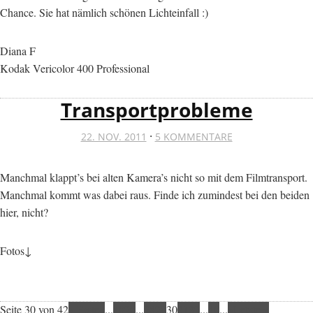
Chance. Sie hat nämlich schönen Lichteinfall :)
Diana F
Kodak Vericolor 400 Professional
Transportprobleme
·
22. NOV. 2011
5 KOMMENTARE
Manchmal klappt’s bei alten Kamera’s nicht so mit dem Filmtransport.
Manchmal kommt was dabei raus. Finde ich zumindest bei den beiden
hier, nicht?
Fotos↓
Seite 30 von 42
« Erste
«
...
10
20
...
28
29
30
31
32
...
40
...
»
Letzte »