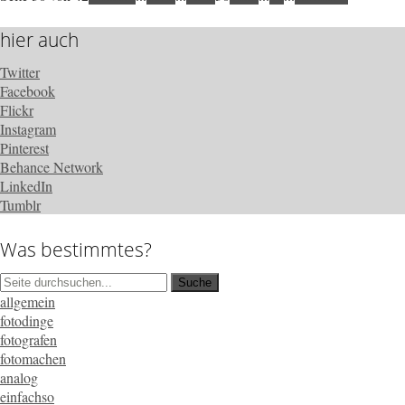
hier auch
Twitter
Facebook
Flickr
Instagram
Pinterest
Behance Network
LinkedIn
Tumblr
Was bestimmtes?
allgemein
fotodinge
fotografen
fotomachen
analog
einfachso