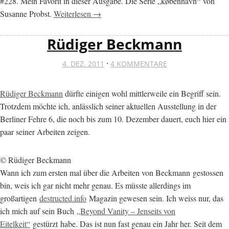
#228. Mein Favorit in dieser Ausgabe. Die Serie „københavn“ von
Susanne Probst.
Weiterlesen →
Rüdiger Beckmann
·
4. DEZ. 2011
4 KOMMENTARE
Rüdiger Beckmann
dürfte einigen wohl mittlerweile ein Begriff sein.
Trotzdem möchte ich, anlässlich seiner aktuellen Ausstellung in der
Berliner Fehre 6, die noch bis zum 10. Dezember dauert, euch hier ein
paar seiner Arbeiten zeigen.
© Rüdiger Beckmann
Wann ich zum ersten mal über die Arbeiten von Beckmann gestossen
bin, weis ich gar nicht mehr genau. Es müsste allerdings im
großartigen
destructed.info
Magazin gewesen sein. Ich weiss nur, das
ich mich auf sein Buch
„Beyond Vanity – Jenseits von
Eitelkeit“
gestürzt habe. Das ist nun fast genau ein Jahr her. Seit dem