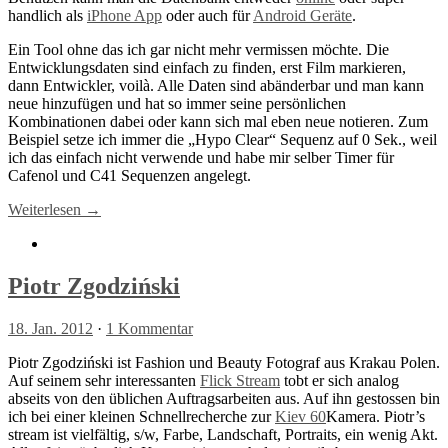
handlich als
iPhone App
oder auch für
Android Geräte
.
Ein Tool ohne das ich gar nicht mehr vermissen möchte. Die
Entwicklungsdaten sind einfach zu finden, erst Film markieren,
dann Entwickler, voilà. Alle Daten sind abänderbar und man kann
neue hinzufügen und hat so immer seine persönlichen
Kombinationen dabei oder kann sich mal eben neue notieren. Zum
Beispiel setze ich immer die „Hypo Clear“ Sequenz auf 0 Sek., weil
ich das einfach nicht verwende und habe mir selber Timer für
Cafenol und C41 Sequenzen angelegt.
Weiterlesen →
Piotr Zgodziński
18. Jan. 2012
·
1 Kommentar
Piotr Zgodziński ist Fashion und Beauty Fotograf aus Krakau Polen.
Auf seinem sehr interessanten
Flick Stream
tobt er sich analog
abseits von den üblichen Auftragsarbeiten aus. Auf ihn gestossen bin
ich bei einer kleinen Schnellrecherche zur
Kiev 60
Kamera. Piotr’s
stream ist vielfältig, s/w, Farbe, Landschaft, Portraits, ein wenig Akt.