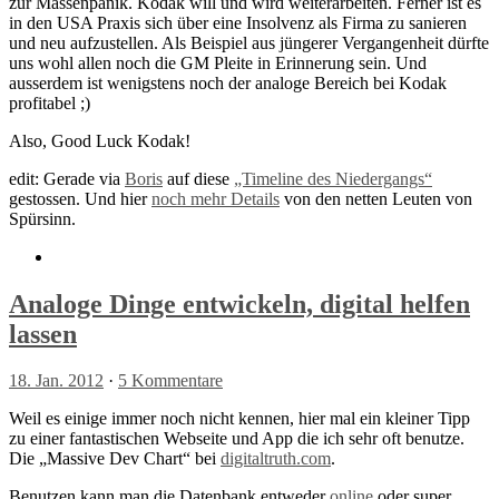
zur Massenpanik. Kodak will und wird weiterarbeiten. Ferner ist es
in den USA Praxis sich über eine Insolvenz als Firma zu sanieren
und neu aufzustellen. Als Beispiel aus jüngerer Vergangenheit dürfte
uns wohl allen noch die GM Pleite in Erinnerung sein. Und
ausserdem ist wenigstens noch der analoge Bereich bei Kodak
profitabel ;)
Also, Good Luck Kodak!
edit: Gerade via
Boris
auf diese
„Timeline des Niedergangs“
gestossen. Und hier
noch mehr Details
von den netten Leuten von
Spürsinn.
Analoge Dinge entwickeln, digital helfen
lassen
18. Jan. 2012
·
5 Kommentare
Weil es einige immer noch nicht kennen, hier mal ein kleiner Tipp
zu einer fantastischen Webseite und App die ich sehr oft benutze.
Die „Massive Dev Chart“ bei
digitaltruth.com
.
Benutzen kann man die Datenbank entweder
online
oder super