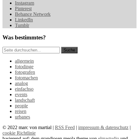
Instagram
Pinterest
Behance Network
LinkedIn
Tumblr
Was bestimmtes?
allgemein
fotodinge
fotografen
fotomachen
analog
einfachso
events
landschaft
people
reisen
urbanes
© 2022 marc von martial |
RSS Feed
|
impressum & datenschutz
|
cookie Richtlinie
basierend auf: dem grandiosen meola theme von
elmastudio
und