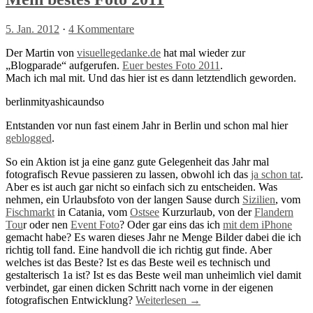
5. Jan. 2012
·
4 Kommentare
Der Martin von
visuellegedanke.de
hat mal wieder zur
„Blogparade“ aufgerufen.
Euer bestes Foto 2011
.
Mach ich mal mit. Und das hier ist es dann letztendlich geworden.
berlinmityashicaundso
Entstanden vor nun fast einem Jahr in Berlin und schon mal hier
geblogged
.
So ein Aktion ist ja eine ganz gute Gelegenheit das Jahr mal
fotografisch Revue passieren zu lassen, obwohl ich das
ja schon tat
.
Aber es ist auch gar nicht so einfach sich zu entscheiden. Was
nehmen, ein Urlaubsfoto von der langen Sause durch
Sizilien
, vom
Fischmarkt
in Catania, vom
Ostsee
Kurzurlaub, von der
Flandern
Tou
r oder nen
Event Foto
? Oder gar eins das ich
mit dem iPhone
gemacht habe? Es waren dieses Jahr ne Menge Bilder dabei die ich
richtig toll fand. Eine handvoll die ich richtig gut finde. Aber
welches ist das Beste? Ist es das Beste weil es technisch und
gestalterisch 1a ist? Ist es das Beste weil man unheimlich viel damit
verbindet, gar einen dicken Schritt nach vorne in der eigenen
fotografischen Entwicklung?
Weiterlesen →