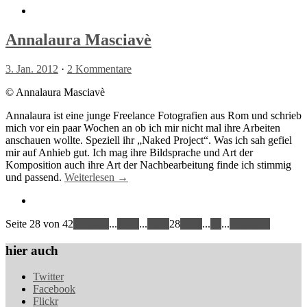
Annalaura Masciavè
3. Jan. 2012
·
2 Kommentare
© Annalaura Masciavè
Annalaura ist eine junge Freelance Fotografien aus Rom und schrieb
mich vor ein paar Wochen an ob ich mir nicht mal ihre Arbeiten
anschauen wollte. Speziell ihr „Naked Project“. Was ich sah gefiel
mir auf Anhieb gut. Ich mag ihre Bildsprache und Art der
Komposition auch ihre Art der Nachbearbeitung finde ich stimmig
und passend.
Weiterlesen →
Seite 28 von 42
« Erste
«
...
10
20
...
26
27
28
29
30
...
40
...
»
Letzte »
hier auch
Twitter
Facebook
Flickr