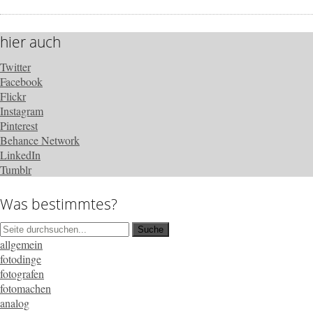
hier auch
Twitter
Facebook
Flickr
Instagram
Pinterest
Behance Network
LinkedIn
Tumblr
Was bestimmtes?
allgemein
fotodinge
fotografen
fotomachen
analog