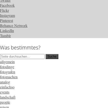
Twitter
Facebook
Flickr
Instagram
Pinterest
Behance Network
LinkedIn
Tumblr
Was bestimmtes?
allgemein
fotodinge
fotografen
fotomachen
analog
einfachso
events
landschaft
people
reisen