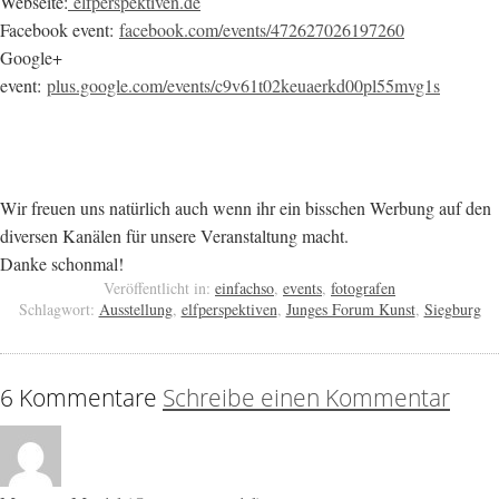
Webseite:
elfperspektiven.de
Facebook event:
facebook.com/events/472627026197260
Google+
event:
plus.google.com/events/c9v61t02keuaerkd00pl55mvg1s
Wir freuen uns natürlich auch wenn ihr ein bisschen Werbung auf den
diversen Kanälen für unsere Veranstaltung macht.
Danke schonmal!
Veröffentlicht in:
einfachso
,
events
,
fotografen
Schlagwort:
Ausstellung
,
elfperspektiven
,
Junges Forum Kunst
,
Siegburg
6 Kommentare
Schreibe einen Kommentar