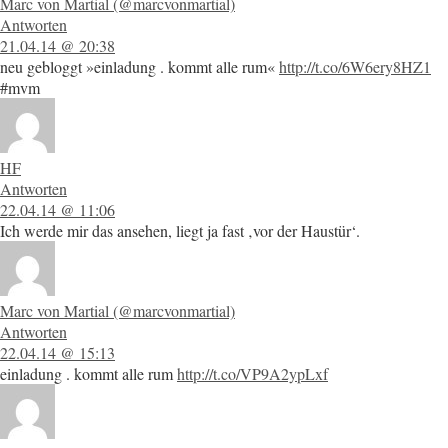
Marc von Martial (@marcvonmartial)
Antworten
21.04.14 @ 20:38
neu gebloggt »einladung . kommt alle rum«
http://t.co/6W6ery8HZ1
#mvm
HF
Antworten
22.04.14 @ 11:06
Ich werde mir das ansehen, liegt ja fast ‚vor der Haustür‘.
Marc von Martial (@marcvonmartial)
Antworten
22.04.14 @ 15:13
einladung . kommt alle rum
http://t.co/VP9A2ypLxf