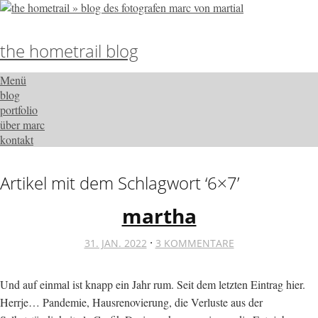
the hometrail blog
Menü
blog
portfolio
über marc
kontakt
Artikel mit dem Schlagwort ‘
6×7
’
martha
·
31. JAN. 2022
3 KOMMENTARE
Und auf einmal ist knapp ein Jahr rum. Seit dem letzten Eintrag hier.
Herrje… Pandemie, Hausrenovierung, die Verluste aus der