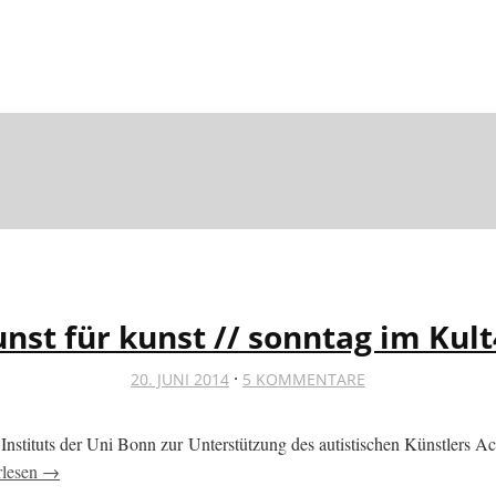
nst für kunst // sonntag im Kul
·
20. JUNI 2014
5 KOMMENTARE
hen Instituts der Uni Bonn zur Unterstützung des autistischen Künstle
rlesen →