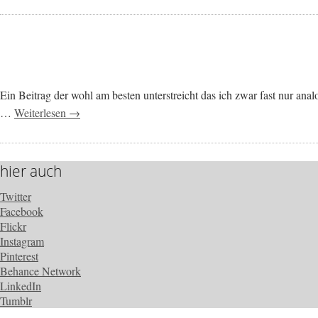
Ein Beitrag der wohl am besten unterstreicht das ich zwar fast nur ana
…
Weiterlesen →
hier auch
Twitter
Facebook
Flickr
Instagram
Pinterest
Behance Network
LinkedIn
Tumblr