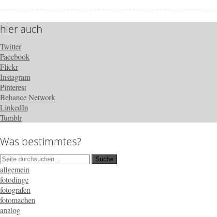
hier auch
Twitter
Facebook
Flickr
Instagram
Pinterest
Behance Network
LinkedIn
Tumblr
Was bestimmtes?
allgemein
fotodinge
fotografen
fotomachen
analog