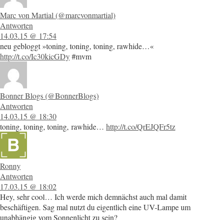
Marc von Martial (@marcvonmartial)
Antworten
14.03.15 @ 17:54
neu gebloggt »toning, toning, toning, rawhide…«
http://t.co/Ic30kicGDy
#mvm
Bonner Blogs (@BonnerBlogs)
Antworten
14.03.15 @ 18:30
toning, toning, toning, rawhide…
http://t.co/QrEJQFr5tz
Ronny
Antworten
17.03.15 @ 18:02
Hey, sehr cool… Ich werde mich demnächst auch mal damit
beschäftigen. Sag mal nutzt du eigentlich eine UV-Lampe um
unabhängig vom Sonnenlicht zu sein?