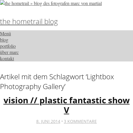
the hometrail blog
Menü
blog
portfolio
über marc
kontakt
Artikel mit dem Schlagwort ‘
Lightbox
Photography Gallery
’
vision // plastic fantastic show
V
·
8. JUNI 2014
3 KOMMENTARE