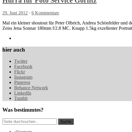
Hurra für Foto Service Görlitz
29. Juni 2012
·
6 Kommentare
Mal ein kleiner shoutout für Peter Olbrich, Andrea Schönfelder und d
Zeiss Jena Sonnar 180mm f/2.8 MC. Knapp 1.5kg exzellenter Port
hier auch
Twitter
Facebook
Flickr
Instagram
Pinterest
Behance Network
LinkedIn
Tumblr
Was bestimmtes?
allgemein