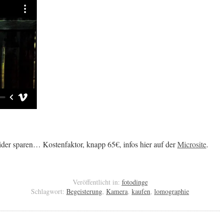
eider sparen… Kostenfaktor, knapp 65€, infos hier auf der
Microsite
.
Veröffentlicht in:
fotodinge
Schlagwort:
Begeisterung
,
Kamera
,
kaufen
,
lomographie