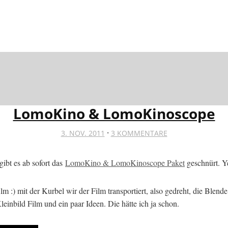
LomoKino & LomoKinoscope
·
3. NOV. 2011
3 KOMMENTARE
ibt es ab sofort das
LomoKino & LomoKinoscope Paket
geschnürt. Y
 :) mit der Kurbel wir der Film transportiert, also gedreht, die Blend
inbild Film und ein paar Ideen. Die hätte ich ja schon.