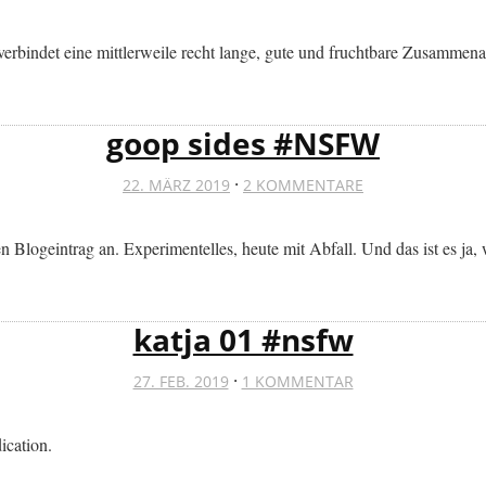
erbindet eine mittlerweile recht lange, gute und fruchtbare Zusammenarb
goop sides #NSFW
·
22. MÄRZ 2019
2 KOMMENTARE
 Blogeintrag an. Experimentelles, heute mit Abfall. Und das ist es ja,
katja 01 #nsfw
·
27. FEB. 2019
1 KOMMENTAR
ication.