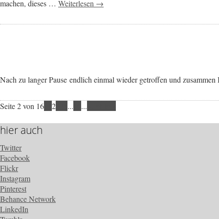
machen, dieses …
Weiterlesen →
Nach zu langer Pause endlich einmal wieder getroffen und zusammen Bi
Seite 2 von 16
«
1
2
3
4
5
...
10
...
»
Letzte »
hier auch
Twitter
Facebook
Flickr
Instagram
Pinterest
Behance Network
LinkedIn