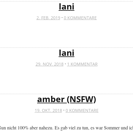
lani
·
2. FEB. 2019
0 KOMMENTARE
lani
·
29. NOV. 2018
1 KOMMENTAR
amber (NSFW)
·
19. OKT. 2018
0 KOMMENTARE
Nun nicht 100% aber nahezu. Es gab viel zu tun, es war Sommer und ich 