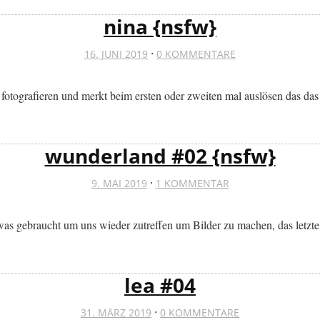
nina {nsfw}
·
16. JUNI 2019
0 KOMMENTARE
otografieren und merkt beim ersten oder zweiten mal auslösen das das
wunderland #02 {nsfw}
·
9. MAI 2019
1 KOMMENTAR
as gebraucht um uns wieder zutreffen um Bilder zu machen, das letzte 
lea #04
·
31. MÄRZ 2019
0 KOMMENTARE