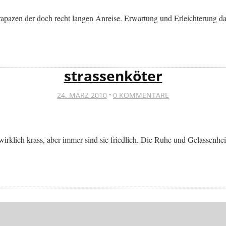
rapazen der doch recht langen Anreise. Erwartung und Erleichterung d
strassenköter
·
24. MÄRZ 2010
0 KOMMENTARE
rklich krass, aber immer sind sie friedlich. Die Ruhe und Gelassenheit d