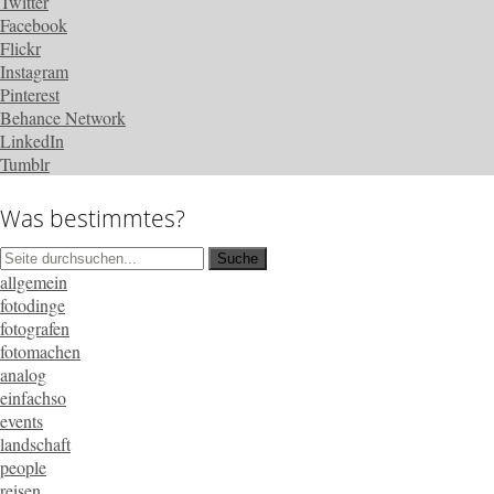
Twitter
Facebook
Flickr
Instagram
Pinterest
Behance Network
LinkedIn
Tumblr
Was bestimmtes?
allgemein
fotodinge
fotografen
fotomachen
analog
einfachso
events
landschaft
people
reisen