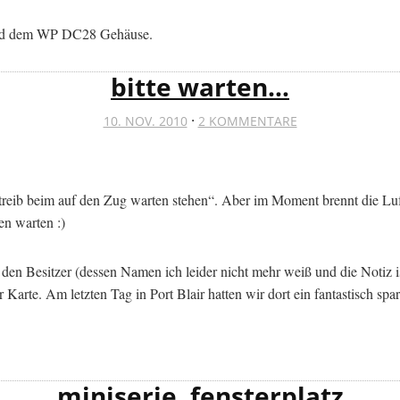
 und dem WP DC28 Gehäuse.
bitte warten…
·
10. NOV. 2010
2 KOMMENTARE
itvertreib beim auf den Zug warten stehen“. Aber im Moment brennt die 
en warten :)
 den Besitzer (dessen Namen ich leider nicht mehr weiß und die Notiz
 Karte. Am letzten Tag in Port Blair hatten wir dort ein fantastisch spa
miniserie. fensterplatz