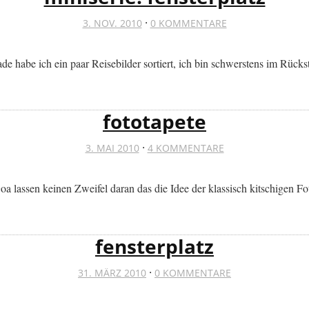
·
3. NOV. 2010
0 KOMMENTARE
 habe ich ein paar Reisebilder sortiert, ich bin schwerstens im Rückst
fototapete
·
3. MAI 2010
4 KOMMENTARE
 lassen keinen Zweifel daran das die Idee der klassisch kitschigen Fo
fensterplatz
·
31. MÄRZ 2010
0 KOMMENTARE