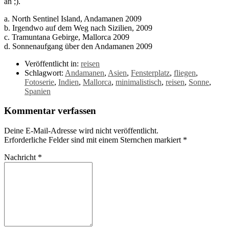
an ;).
a. North Sentinel Island, Andamanen 2009
b. Irgendwo auf dem Weg nach Sizilien, 2009
c. Tramuntana Gebirge, Mallorca 2009
d. Sonnenaufgang über den Andamanen 2009
Veröffentlicht in:
reisen
Schlagwort:
Andamanen
,
Asien
,
Fensterplatz
,
fliegen
,
Fotoserie
,
Indien
,
Mallorca
,
minimalistisch
,
reisen
,
Sonne
,
Spanien
Kommentar verfassen
Deine E-Mail-Adresse wird nicht veröffentlicht.
Erforderliche Felder sind mit einem Sternchen markiert
*
Nachricht
*