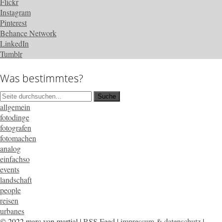
Flickr
Instagram
Pinterest
Behance Network
LinkedIn
Tumblr
Was bestimmtes?
allgemein
fotodinge
fotografen
fotomachen
analog
einfachso
events
landschaft
people
reisen
urbanes
© 2022 marc von martial |
RSS Feed
|
impressum & datenschutz
|