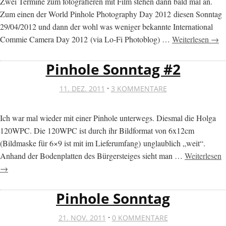
Zwei Termine zum fotografieren mit Film stehen dann bald mal an.
Zum einen der World Pinhole Photography Day 2012 diesen Sonntag
29/04/2012 und dann der wohl was weniger bekannte International
Commie Camera Day 2012 (via Lo-Fi Photoblog) …
Weiterlesen →
Pinhole Sonntag #2
·
11. DEZ. 2011
3 KOMMENTARE
Ich war mal wieder mit einer Pinhole unterwegs. Diesmal die Holga
120WPC. Die 120WPC ist durch ihr Bildformat von 6x12cm
(Bildmaske für 6×9 ist mit im Lieferumfang) unglaublich „weit“.
Anhand der Bodenplatten des Bürgersteiges sieht man …
Weiterlesen
→
Pinhole Sonntag
·
21. NOV. 2011
0 KOMMENTARE