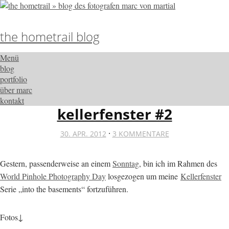
the hometrail blog
Menü
blog
portfolio
über marc
kontakt
kellerfenster #2
·
30. APR. 2012
3 KOMMENTARE
Gestern, passenderweise an einem
Sonntag
, bin ich im Rahmen des
World Pinhole Photography Day
losgezogen um meine
Kellerfenster
Serie „into the basements“ fortzuführen.
Fotos↓