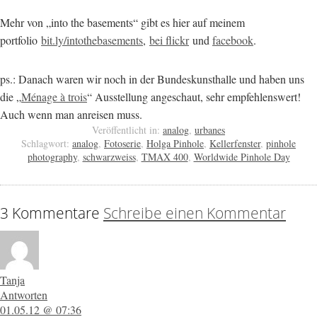
Mehr von „into the basements“ gibt es hier auf meinem
portfolio
bit.ly/intothebasements
,
bei flickr
und
facebook
.
ps.: Danach waren wir noch in der Bundeskunsthalle und haben uns
die „
Ménage à trois
“ Ausstellung angeschaut, sehr empfehlenswert!
Auch wenn man anreisen muss.
Veröffentlicht in:
analog
,
urbanes
Schlagwort:
analog
,
Fotoserie
,
Holga Pinhole
,
Kellerfenster
,
pinhole
photography
,
schwarzweiss
,
TMAX 400
,
Worldwide Pinhole Day
3 Kommentare
Schreibe einen Kommentar
Tanja
Antworten
01.05.12 @ 07:36