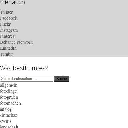
hier auch
Twitter
Facebook
Flickr
Instagram
Pinterest
Behance Network
LinkedIn
Tumblr
Was bestimmtes?
allgemein
fotodinge
fotografen
fotomachen
analog
einfachso
events
landschaft