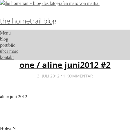
the hometrail blog
Menü
blog
portfolio
über marc
kontakt
one / aline juni2012 #2
·
3. JULI 2012
1 KOMMENTAR
aline juni 2012
Holga N