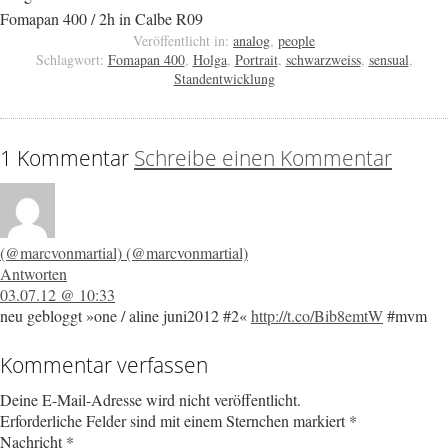
Fomapan 400 / 2h in Calbe R09
Veröffentlicht in:
analog
,
people
Schlagwort:
Fomapan 400
,
Holga
,
Portrait
,
schwarzweiss
,
sensual
,
Standentwicklung
1 Kommentar
Schreibe einen Kommentar
(@marcvonmartial) (@marcvonmartial)
Antworten
03.07.12 @ 10:33
neu gebloggt »one / aline juni2012 #2«
http://t.co/Bib8emtW
#mvm
Kommentar verfassen
Deine E-Mail-Adresse wird nicht veröffentlicht.
Erforderliche Felder sind mit einem Sternchen markiert
*
Nachricht
*