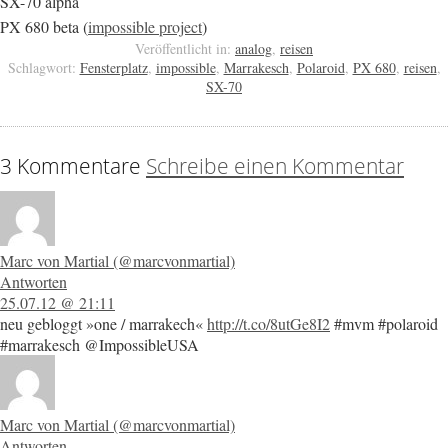
SX-70 alpha
PX 680 beta (
impossible project
)
Veröffentlicht in:
analog
,
reisen
Schlagwort:
Fensterplatz
,
impossible
,
Marrakesch
,
Polaroid
,
PX 680
,
reisen
,
SX-70
3 Kommentare
Schreibe einen Kommentar
Marc von Martial (@marcvonmartial)
Antworten
25.07.12 @ 21:11
neu gebloggt »one / marrakech«
http://t.co/8utGe8I2
#mvm #polaroid
#marrakesch @ImpossibleUSA
Marc von Martial (@marcvonmartial)
Antworten