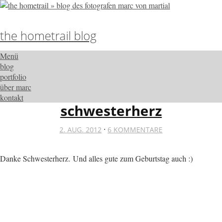
the hometrail blog
Menü
blog
portfolio
über marc
kontakt
schwesterherz
·
2. AUG. 2012
6 KOMMENTARE
Danke Schwesterherz. Und alles gute zum Geburtstag auch :)