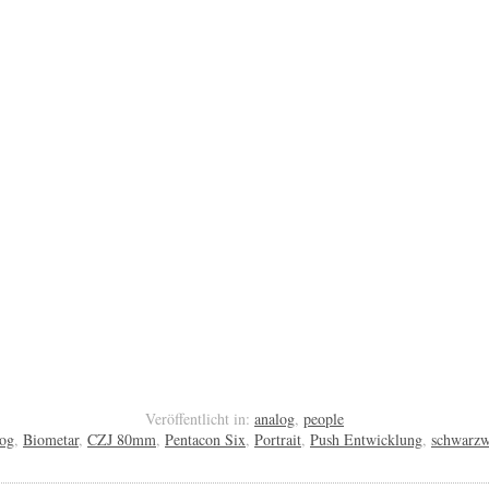
Veröffentlicht in:
analog
,
people
log
,
Biometar
,
CZJ 80mm
,
Pentacon Six
,
Portrait
,
Push Entwicklung
,
schwarzw