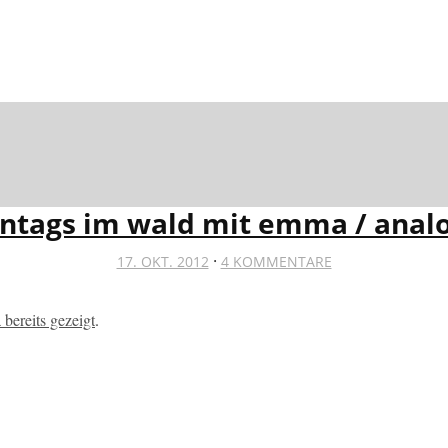
ntags im wald mit emma / anal
·
17. OKT. 2012
4 KOMMENTARE
a bereits gezeigt
.