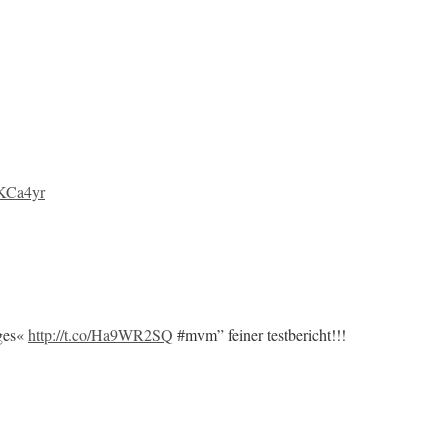
QKCa4yr
oges«
http://t.co/Ha9WR2SQ
#mvm” feiner testbericht!!!