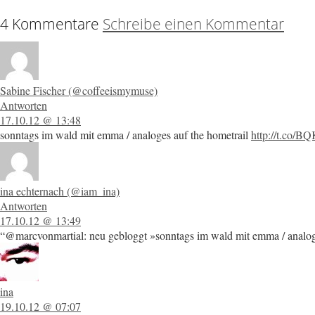
4 Kommentare
Schreibe einen Kommentar
Sabine Fischer (@coffeeismymuse)
Antworten
17.10.12 @ 13:48
sonntags im wald mit emma / analoges auf the hometrail
http://t.co/B
ina echternach (@iam_ina)
Antworten
17.10.12 @ 13:49
“@marcvonmartial: neu gebloggt »sonntags im wald mit emma / anal
ina
19.10.12 @ 07:07