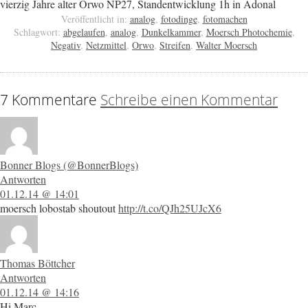
vierzig Jahre alter Orwo NP27, Standentwicklung 1h in Adonal
Veröffentlicht in:
analog
,
fotodinge
,
fotomachen
Schlagwort:
abgelaufen
,
analog
,
Dunkelkammer
,
Moersch Photochemie
,
Negativ
,
Netzmittel
,
Orwo
,
Streifen
,
Walter Moersch
7 Kommentare
Schreibe einen Kommentar
Bonner Blogs (@BonnerBlogs)
Antworten
01.12.14 @ 14:01
moersch lobostab shoutout
http://t.co/QJh25UJcX6
Thomas Böttcher
Antworten
01.12.14 @ 14:16
Hi Marc,