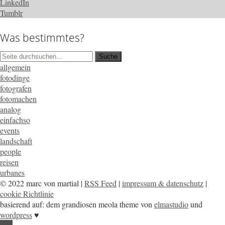
LinkedIn
Tumblr
Was bestimmtes?
allgemein
fotodinge
fotografen
fotomachen
analog
einfachso
events
landschaft
people
reisen
urbanes
© 2022 marc von martial |
RSS Feed
|
impressum & datenschutz
|
cookie Richtlinie
basierend auf: dem grandiosen meola theme von
elmastudio
und
wordpress
♥