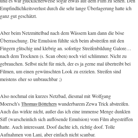
und es war glücklicherweise sogar etwas auf dem Film zu sehen. Den
Empfindlichkeitsverlust durch die sehr lange Überlagerung hatte ich
ganz gut geschätzt.
Aber beim Netzmittelbad nach dem Wässern kam dann die böse
Überraschung. Die Emulsion fühlte sich beim abstreifen mit den
Fingern glitschig und klebrig an. sofortige Streifenbildung Galore…
nach dem Trocknen (s. Scan oben) noch viel schlimmer. Nicht zu
gebrauchen. Selbst nicht für mich, der es ja gerne mal übertreibt bei
Filmen, um einen gewünschten Look zu erzielen. Streifen sind
meistens eher so unbrauchbar ;)
Also nochmal ein kurzes Netzbad, diesmal mit Wolfgang
Moersch’s
Thomas Böttchers
wunderbarem Zewa Trick abstreifen.
Auch das wirkte nicht, außer das ich eine immense Menge dunklen
Siff (warscheinlich sich auflösende Emulsion) vom Film abgestriffen
hatte. Auch interessant. Doof dachte ich, richtig doof. Tolle
Aufnahmen von Lani, aber einfach nicht scanbar.