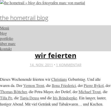
the hometrail blog
Menü
blog
portfolio
über marc
kontakt
wir feierten
·
14. NOV. 2011
1 KOMMENTAR
Dieses Wochenende feierten wir
Christians
Geburtstag. Und alle
waren da. Der
Vernon Trent
, die
Ilona Friederici
, der
Pierre Bykol
, der
Thomas Böttcher
, die Petra Mayer, der Detlef, der
Michael Trout
, die
Tilla Pe
, die
Tanja Deuss
und die
Iris Brindoepke
. Ein langer, lauter,
lustiger Abend. Mit viel Getränk und Tabakwaren… und Kuchen.