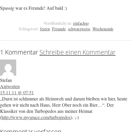
Spassig war es Freunde! Auf bald :)
Veröffentlicht in:
einfachso
Schlagwort:
feiern
,
Freunde
,
schwarzweiss
,
Wochenende
1 Kommentar
Schreibe einen Kommentar
Stefan
Antworten
15.11.11 @ 07:51
„Durst ist schlimmer als Heimweh und darum bleiben wir hier, heute
gehen wir nicht nach Haus, Herr Ober noch ein Bier…“. Der
Klassiker von den Turbopedos aus meiner Heimat
(
http://www.myspace.com/turbopedos
). ;-)
Kommentar verfassen