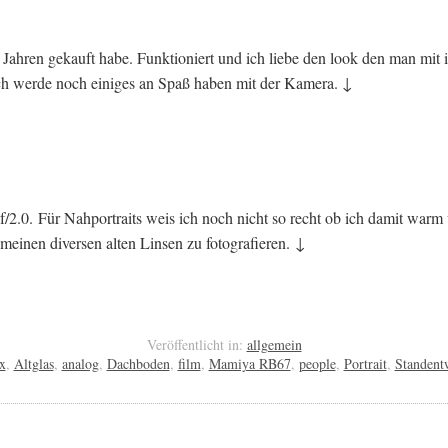
vor Jahren gekauft habe. Funktioniert und ich liebe den look den man m
 ich werde noch einiges an Spaß haben mit der Kamera. ↓
2.0. Für Nahportraits weis ich noch nicht so recht ob ich damit warm 
 meinen diversen alten Linsen zu fotografieren. ↓
Veröffentlicht in:
allgemein
x
,
Altglas
,
analog
,
Dachboden
,
film
,
Mamiya RB67
,
people
,
Portrait
,
Standent