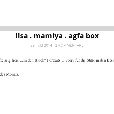
lisa . mamiya . agfa box
·
29. JULI 2014
2 KOMMENTARE
leissig freie
„um den Block“
Portraits… Sorry für die Stille in den l
des Monats.