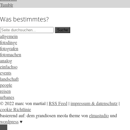
Tumblr
Was bestimmtes?
allgemein
fotodinge
fotografen
fotomachen
analog
einfachso
events
landschaft
people
reisen
urbanes
© 2022 marc von martial |
RSS Feed
|
impressum & datenschutz
|
cookie Richtlinie
basierend auf: dem grandiosen meola theme von
elmastudio
und
wordpress
♥
Top