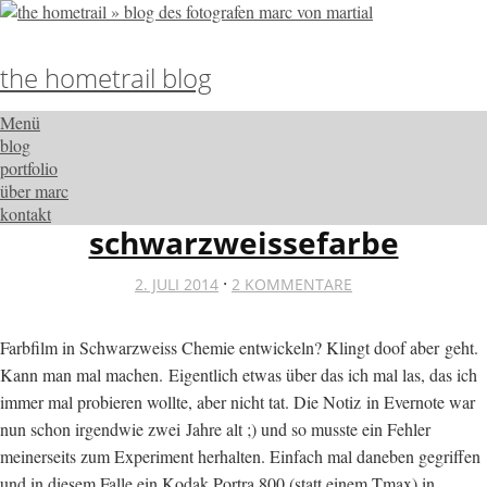
the hometrail blog
Menü
blog
portfolio
über marc
kontakt
schwarzweissefarbe
·
2. JULI 2014
2 KOMMENTARE
Farbfilm in Schwarzweiss Chemie entwickeln? Klingt doof aber geht.
Kann man mal machen. Eigentlich etwas über das ich mal las, das ich
immer mal probieren wollte, aber nicht tat. Die Notiz in Evernote war
nun schon irgendwie zwei Jahre alt ;) und so musste ein Fehler
meinerseits zum Experiment herhalten. Einfach mal daneben gegriffen
und in diesem Falle ein Kodak Portra 800 (statt einem Tmax) in