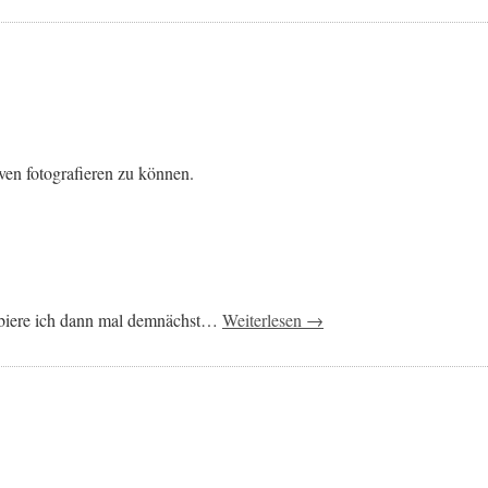
ven fotografieren zu können.
robiere ich dann mal demnächst…
Weiterlesen →