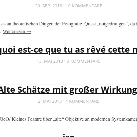
·
20. SEP. 2013
10 KOMMENTARE
s an theoretischen Dingen der Fotografie. Quasi „notgedrungen“, da ic
 …
Weiterlesen →
quoi est-ce que tu as rêvé cette n
·
13. MAI 2013
0 KOMMENTARE
Alte Schätze mit großer Wirkung
·
2. MAI 2013
4 KOMMENTARE
J3eO/ Kleines Feature über „alte“ Objektive an modernen Systemkamer
ira