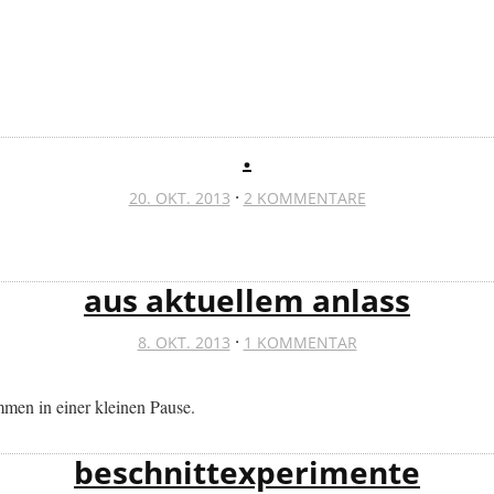
.
·
20. OKT. 2013
2 KOMMENTARE
aus aktuellem anlass
·
8. OKT. 2013
1 KOMMENTAR
mmen in einer kleinen Pause.
beschnittexperimente