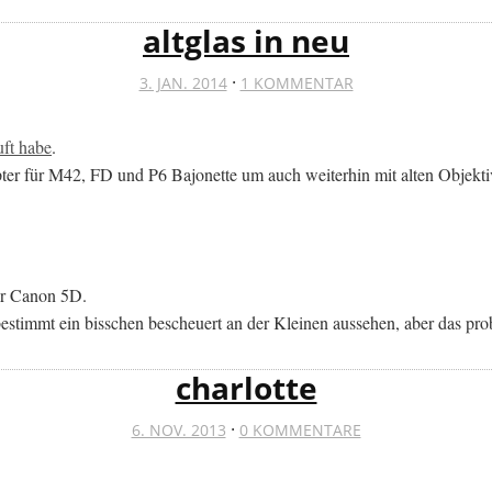
altglas in neu
·
3. JAN. 2014
1 KOMMENTAR
ft habe
.
pter für M42, FD und P6 Bajonette um auch weiterhin mit alten Objekti
der Canon 5D.
estimmt ein bisschen bescheuert an der Kleinen aussehen, aber das p
charlotte
·
6. NOV. 2013
0 KOMMENTARE