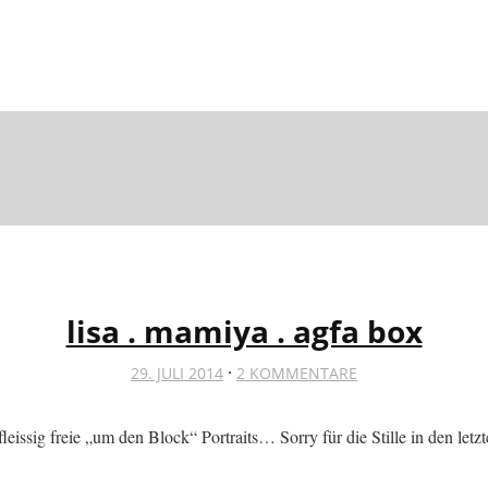
lisa . mamiya . agfa box
·
29. JULI 2014
2 KOMMENTARE
eissig freie „um den Block“ Portraits… Sorry für die Stille in den le