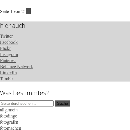
Seite 1 von 2
1
2
»
hier auch
Twitter
Facebook
Flickr
Instagram
Pinterest
Behance Network
LinkedIn
Tumblr
Was bestimmtes?
allgemein
fotodinge
fotografen
fotomachen