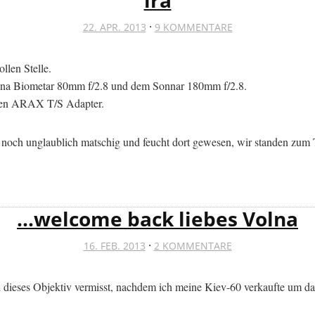
·
22. APR. 2013
9 KOMMENTARE
ollen Stelle.
Jena Biometar 80mm f/2.8 und dem Sonnar 180mm f/2.8.
bten ARAX T/S Adapter.
es noch unglaublich matschig und feucht dort gewesen, wir standen zu
…welcome back liebes Volna
·
16. FEB. 2013
2 KOMMENTARE
ieses Objektiv vermisst, nachdem ich meine Kiev-60 verkaufte um das 