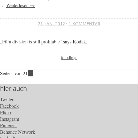
…
Weiterlesen →
·
21. JAN. 2012
1 KOMMENTAR
„Film division is still profitable“
says Kodak.
fotodinge
Seite 1 von 2
1
2
»
hier auch
Twitter
Facebook
Flickr
Instagram
Pinterest
Behance Network