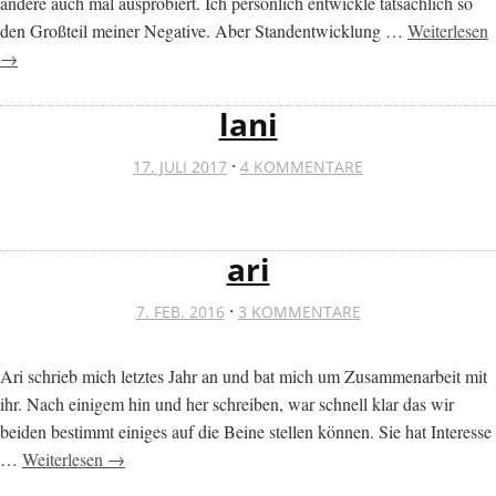
andere auch mal ausprobiert. Ich persönlich entwickle tatsächlich so
den Großteil meiner Negative. Aber Standentwicklung …
Weiterlesen
→
lani
·
17. JULI 2017
4 KOMMENTARE
ari
·
7. FEB. 2016
3 KOMMENTARE
Ari schrieb mich letztes Jahr an und bat mich um Zusammenarbeit mit
ihr. Nach einigem hin und her schreiben, war schnell klar das wir
beiden bestimmt einiges auf die Beine stellen können. Sie hat Interesse
…
Weiterlesen →