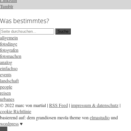
LinkedIn
Tumblr
Was bestimmtes?
allgemein
fotodinge
fotografen
fotomachen
analog
einfachso
events
landschaft
people
reisen
urbanes
© 2022 marc von martial |
RSS Feed
|
impressum & datenschutz
|
cookie Richtlinie
basierend auf: dem grandiosen meola theme von
elmastudio
und
wordpress
♥
Top