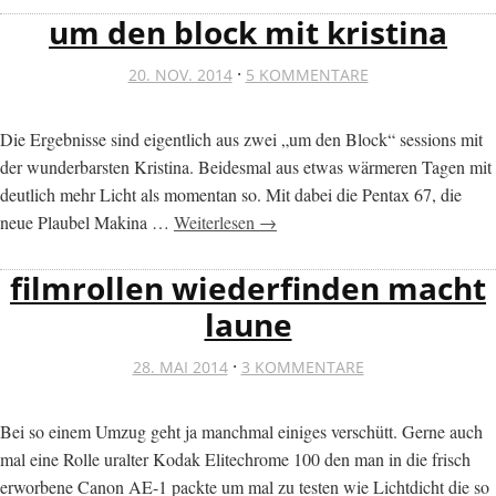
um den block mit kristina
·
20. NOV. 2014
5 KOMMENTARE
Die Ergebnisse sind eigentlich aus zwei „um den Block“ sessions mit
der wunderbarsten Kristina. Beidesmal aus etwas wärmeren Tagen mit
deutlich mehr Licht als momentan so. Mit dabei die Pentax 67, die
neue Plaubel Makina …
Weiterlesen →
filmrollen wiederfinden macht
laune
·
28. MAI 2014
3 KOMMENTARE
Bei so einem Umzug geht ja manchmal einiges verschütt. Gerne auch
mal eine Rolle uralter Kodak Elitechrome 100 den man in die frisch
erworbene Canon AE-1 packte um mal zu testen wie Lichtdicht die so