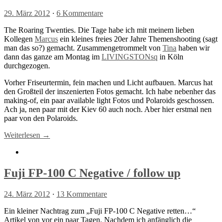
29. März 2012
·
6 Kommentare
The Roaring Twenties. Die Tage habe ich mit meinem lieben
Kollegen
Marcus
ein kleines freies 20er Jahre Themenshooting (sagt
man das so?) gemacht. Zusammengetrommelt von
Tina
haben wir
dann das ganze am Montag im
LIVINGSTONsq
in Köln
durchgezogen.
Vorher Friseurtermin, fein machen und Licht aufbauen. Marcus hat
den Großteil der inszenierten Fotos gemacht. Ich habe nebenher das
making-of, ein paar available light Fotos und Polaroids geschossen.
Ach ja, nen paar mit der Kiev 60 auch noch. Aber hier erstmal nen
paar von den Polaroids.
Weiterlesen →
Fuji FP-100 C Negative / follow up
24. März 2012
·
13 Kommentare
Ein kleiner Nachtrag zum „Fuji FP-100 C Negative retten…“
Artikel von vor ein paar Tagen. Nachdem ich anfänglich die