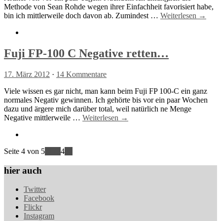
Methode von Sean Rohde wegen ihrer Einfachheit favorisiert habe,
bin ich mittlerweile doch davon ab. Zumindest …
Weiterlesen →
Fuji FP-100 C Negative retten…
17. März 2012
·
14 Kommentare
Viele wissen es gar nicht, man kann beim Fuji FP 100-C ein ganz
normales Negativ gewinnen. Ich gehörte bis vor ein paar Wochen
dazu und ärgere mich darüber total, weil natürlich ne Menge
Negative mittlerweile …
Weiterlesen →
Seite 4 von 5
«
1
2
3
4
5
»
hier auch
Twitter
Facebook
Flickr
Instagram