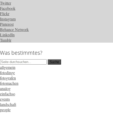
Twitter
Facebook
Flickr
Instagram
Pinterest
Behance Network
LinkedIn
Tumblr
Was bestimmtes?
allgemein
fotodinge
fotografen
fotomachen
analog
einfachso
events
landschaft
people