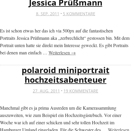
Jessica Prüßmann
·
8. SEP. 2011
5 KOMMENTARE
Es ist schon etwas her das ich via 500px auf die fantastischen
Portraits Jessica Prüßmann aka „zerbrechlicht“ gestossen bin. Mit dem
Portrait unten hatte sie direkt mein Interesse geweckt. Es gibt Portraits
bei denen man einfach …
Weiterlesen →
polaroid miniportrait
hochzeitsabenteuer
·
27. AUG. 2011
19 KOMMENTARE
Manchmal gibt es ja prima Ausreden um die Kamerasammlung
auszuweiten, wie zum Beispiel ein Hochzeitsgästebuch. Vor einer
Woche war ich auf einer schicken und sehr tollen Hochzeit im
Hamburger Umland eingeladen. Für die Schwester des …
Weiterlesen