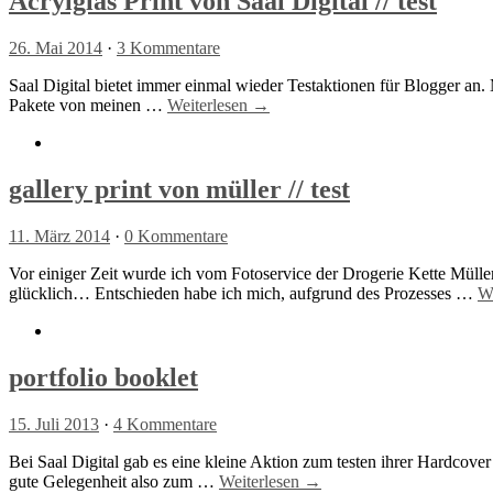
Acrylglas Print von Saal Digital // test
26. Mai 2014
·
3 Kommentare
Saal Digital bietet immer einmal wieder Testaktionen für Blogger an. 
Pakete von meinen …
Weiterlesen →
gallery print von müller // test
11. März 2014
·
0 Kommentare
Vor einiger Zeit wurde ich vom Fotoservice der Drogerie Kette Müller 
glücklich… Entschieden habe ich mich, aufgrund des Prozesses …
W
portfolio booklet
15. Juli 2013
·
4 Kommentare
Bei Saal Digital gab es eine kleine Aktion zum testen ihrer Hardcove
gute Gelegenheit also zum …
Weiterlesen →