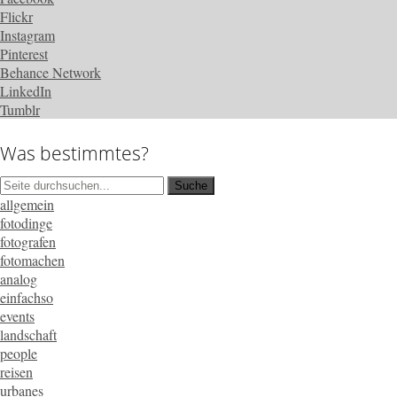
Flickr
Instagram
Pinterest
Behance Network
LinkedIn
Tumblr
Was bestimmtes?
allgemein
fotodinge
fotografen
fotomachen
analog
einfachso
events
landschaft
people
reisen
urbanes