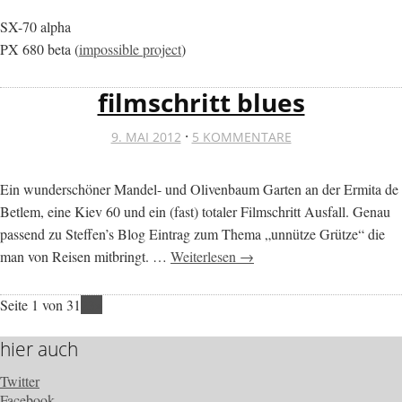
SX-70 alpha
PX 680 beta (
impossible project
)
filmschritt blues
·
9. MAI 2012
5 KOMMENTARE
Ein wunderschöner Mandel- und Olivenbaum Garten an der Ermita de
Betlem, eine Kiev 60 und ein (fast) totaler Filmschritt Ausfall. Genau
passend zu Steffen’s Blog Eintrag zum Thema „unnütze Grütze“ die
man von Reisen mitbringt. …
Weiterlesen →
Seite 1 von 3
1
2
3
»
hier auch
Twitter
Facebook