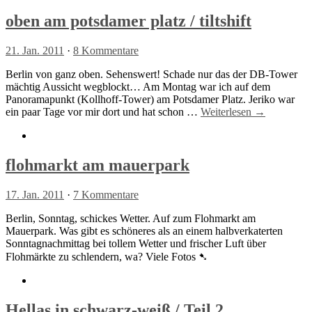
oben am potsdamer platz / tiltshift
21. Jan. 2011
·
8 Kommentare
Berlin von ganz oben. Sehenswert! Schade nur das der DB-Tower
mächtig Aussicht wegblockt… Am Montag war ich auf dem
Panoramapunkt (Kollhoff-Tower) am Potsdamer Platz. Jeriko war
ein paar Tage vor mir dort und hat schon …
Weiterlesen →
flohmarkt am mauerpark
17. Jan. 2011
·
7 Kommentare
Berlin, Sonntag, schickes Wetter. Auf zum Flohmarkt am
Mauerpark. Was gibt es schöneres als an einem halbverkaterten
Sonntagnachmittag bei tollem Wetter und frischer Luft über
Flohmärkte zu schlendern, wa? Viele Fotos ➷
Hellas in schwarz-weiß / Teil 2