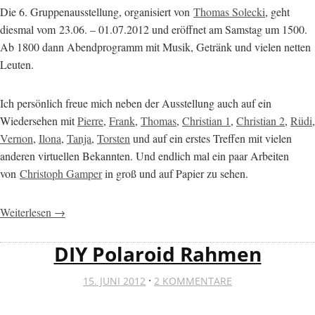
Die 6. Gruppenausstellung, organisiert von
Thomas Solecki
, geht
diesmal vom 23.06. – 01.07.2012 und eröffnet am Samstag um 1500.
Ab 1800 dann Abendprogramm mit Musik, Getränk und vielen netten
Leuten.
Ich persönlich freue mich neben der Ausstellung auch auf ein
Wiedersehen mit
Pierre
,
Frank
,
Thomas
,
Christian 1
,
Christian 2
,
Rüdi
,
Vernon
,
Ilona
,
Tanja
,
Torsten
und auf ein erstes Treffen mit vielen
anderen virtuellen Bekannten. Und endlich mal ein paar Arbeiten
von
Christoph Gamper
in groß und auf Papier zu sehen.
Weiterlesen →
DIY Polaroid Rahmen
·
15. JUNI 2012
2 KOMMENTARE