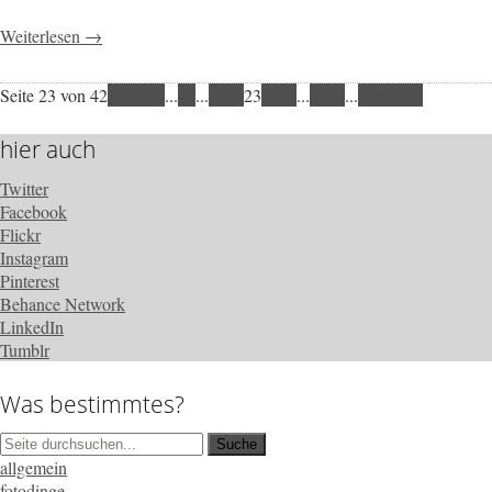
Weiterlesen →
Seite 23 von 42
« Erste
«
...
10
...
21
22
23
24
25
...
30
40
...
»
Letzte »
hier auch
Twitter
Facebook
Flickr
Instagram
Pinterest
Behance Network
LinkedIn
Tumblr
Was bestimmtes?
allgemein
fotodinge